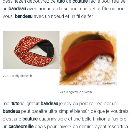
dessinezen découvrez ce
tuto
de
couture
facile pour réaliser
un
bandeau
avec noeud en tissu pour une petite fille ou pour
vous.
bandeau
avec un noeud et un fil de fer.
Vu sur craftybitches.fr
Vu sur agothtale-diy.com
mai
tuto
riel gratuit
bandeau
jersey ou polaire. réaliser un
bandeau
peut paraître ultra simple! biensûr, ce que je voudrais,
c'est une
couture
quasi invisible et une belle finition à l'arrière.
un
cache
oreille
épais pour l'hiver? en dernier, ayant ressorti la