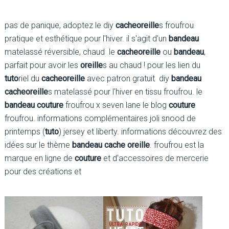
pas de panique, adoptez le diy
cache
oreille
s froufrou
pratique et esthétique pour l'hiver. il s'agit d'un
bandeau
matelassé réversible, chaud le
cache
oreille
ou
bandeau
,
parfait pour avoir les
oreille
s au chaud ! pour les lien du
tuto
riel du
cache
oreille
avec patron gratuit diy
bandeau
cache
oreille
s matelassé pour l'hiver en tissu froufrou. le
bandeau couture
froufrou x seven lane le blog
couture
froufrou. informations complémentaires joli snood de
printemps (
tuto
) jersey et liberty. informations découvrez des
idées sur le thème
bandeau cache oreille
. froufrou est la
marque en ligne de
couture
et d'accessoires de mercerie
pour des créations et