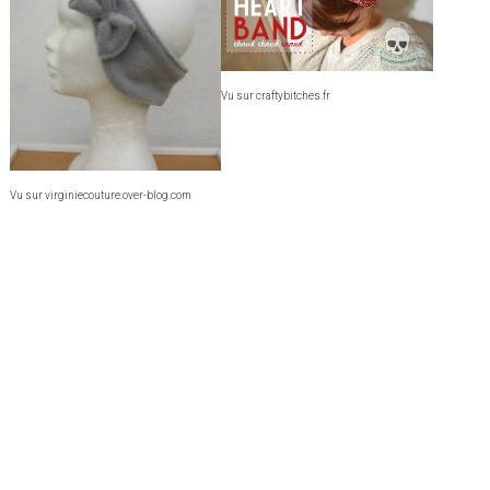
Vu sur craftybitches.fr
Vu sur virginiecouture.over-blog.com