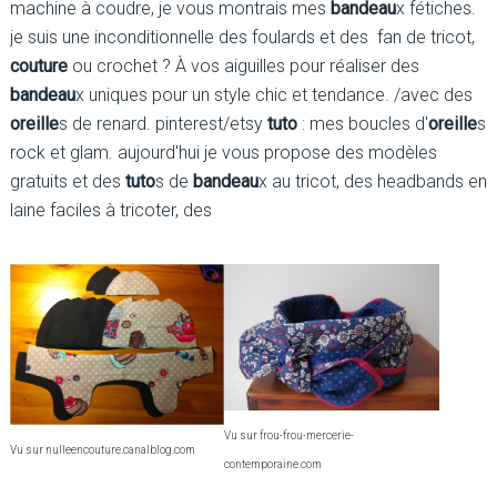
machine à coudre, je vous montrais mes
bandeau
x fétiches.
je suis une inconditionnelle des foulards et des fan de tricot,
couture
ou crochet ? À vos aiguilles pour réaliser des
bandeau
x uniques pour un style chic et tendance. /avec des
oreille
s de renard. pinterest/etsy
tuto
: mes boucles d'
oreille
s
rock et glam. aujourd'hui je vous propose des modèles
gratuits et des
tuto
s de
bandeau
x au tricot, des headbands en
laine faciles à tricoter, des
Vu sur frou-frou-mercerie-
Vu sur nulleencouture.canalblog.com
contemporaine.com