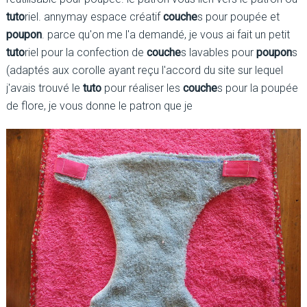
tuto
riel. annymay espace créatif
couche
s pour poupée et
poupon
. parce qu'on me l'a demandé, je vous ai fait un petit
tuto
riel pour la confection de
couche
s lavables pour
poupon
s
(adaptés aux corolle ayant reçu l'accord du site sur lequel
j'avais trouvé le
tuto
pour réaliser les
couche
s pour la poupée
de flore, je vous donne le patron que je