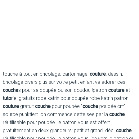
touche à tout en bricolage, cartonnage,
couture
, dessin,
bricolage divers plus sur votre petit enfant va adorer ces
couche
s pour sa poupée ou son doudou !patron
couture
et
tuto
riel gratuits robe katrin pour poupée robe katrin patron
couture
gratuit
couche
pour poupée "
couche
poupée cm"
source punktiert. on commence cette see par la
couche
réutilisable pour poupée. le patron vous est offert
gratuitement en deux grandeurs: petit et grand. déc.
couche
réutilisable pour poupée. le patron vous lien vers le patron ou