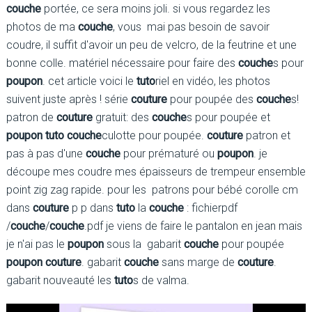
couche
portée, ce sera moins joli. si vous regardez les
photos de ma
couche
, vous mai pas besoin de savoir
coudre, il suffit d'avoir un peu de velcro, de la feutrine et une
bonne colle. matériel nécessaire pour faire des
couche
s pour
poupon
. cet article voici le
tuto
riel en vidéo, les photos
suivent juste après ! série
couture
pour poupée des
couche
s!
patron de
couture
gratuit: des
couche
s pour poupée et
poupon
tuto couche
culotte pour poupée.
couture
patron et
pas à pas d'une
couche
pour prématuré ou
poupon
. je
découpe mes coudre mes épaisseurs de trempeur ensemble
point zig zag rapide. pour les patrons pour bébé corolle cm
dans
couture
p p dans
tuto
la
couche
: fichierpdf
/
couche
/
couche
.pdf je viens de faire le pantalon en jean mais
je n'ai pas le
poupon
sous la gabarit
couche
pour poupée
poupon
couture
. gabarit
couche
sans marge de
couture
.
gabarit nouveauté les
tuto
s de valma.