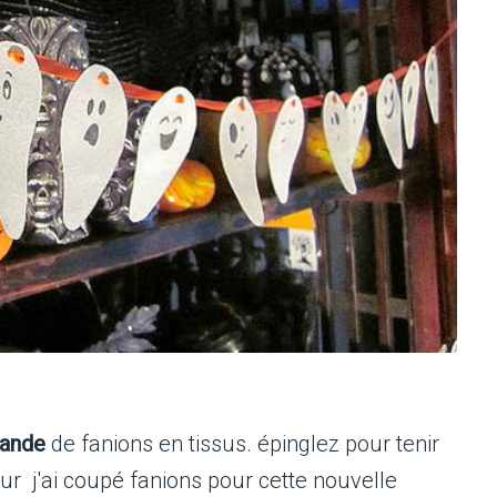
lande
de fanions en tissus. épinglez pour tenir
ur j'ai coupé fanions pour cette nouvelle