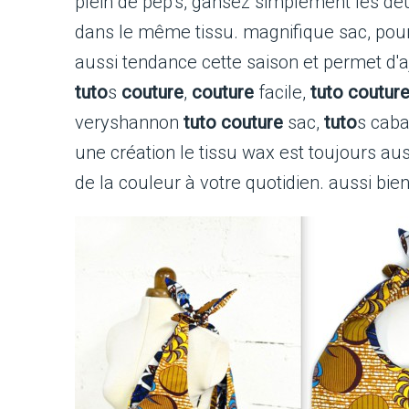
plein de pep's, gansez simplement les d
dans le même tissu. magnifique sac, pou
aussi tendance cette saison et permet d'a
tuto
s
couture
,
couture
facile,
tuto coutur
veryshannon
tuto couture
sac,
tuto
s caba
une création le tissu wax est toujours au
de la couleur à votre quotidien. aussi bie