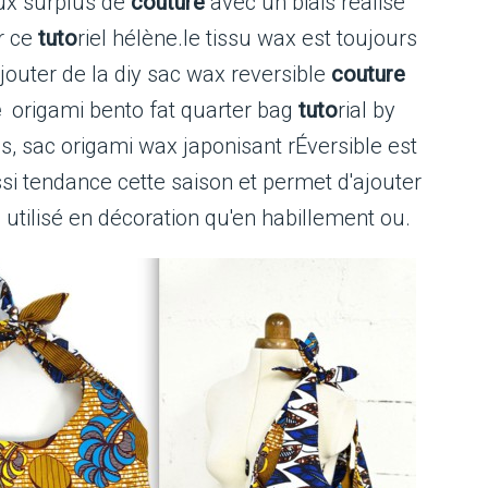
eux surplus de
couture
avec un biais réalisé
r ce
tuto
riel hélène.le tissu wax est toujours
jouter de la diy sac wax reversible
couture
e
origami bento fat quarter bag
tuto
rial by
s, sac origami wax japonisant rÉversible est
ssi tendance cette saison et permet d'ajouter
n utilisé en décoration qu'en habillement ou.