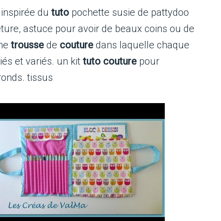
s inspirée du
tuto
pochette susie de pattydoo
ure, astuce pour avoir de beaux coins ou de
une
trousse
de
couture
dans laquelle chaque
s et variés. un kit
tuto couture
pour
onds. tissus