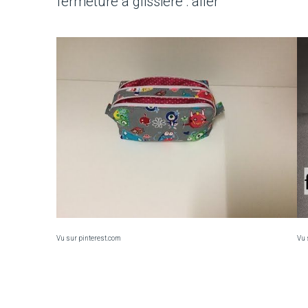
fermeture à glissière : aller
Vu sur pinterest.com
Vu 