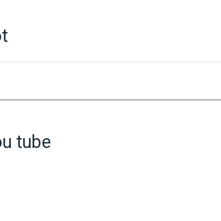
ot
ou tube