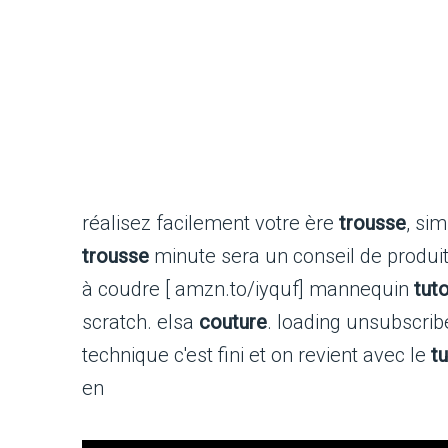
réalisez facilement votre ère
trousse
, si
trousse
minute sera un conseil de produi
à coudre [ amzn.to/iyquf] mannequin
tut
scratch. elsa
couture
. loading unsubscri
technique c'est fini et on revient avec le
t
en