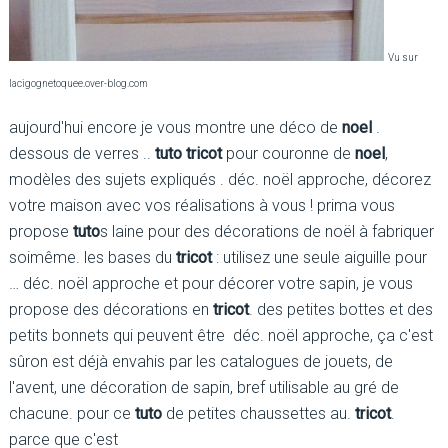
Vu sur
lacigognetoquee.over-blog.com
aujourd'hui encore je vous montre une déco de
noel
.
dessous de verres ..
tuto tricot
pour couronne de
noel
,
modèles des sujets expliqués . déc. noël approche, décorez
votre maison avec vos réalisations à vous ! prima vous
propose
tuto
s laine pour des décorations de noël à fabriquer
soimême. les bases du
tricot
: utilisez une seule aiguille pour
… déc. noël approche et pour décorer votre sapin, je vous
propose des décorations en
tricot
. des petites bottes et des
petits bonnets qui peuvent être déc. noël approche, ça c'est
sûron est déjà envahis par les catalogues de jouets, de
l'avent, une décoration de sapin, bref utilisable au gré de
chacune. pour ce
tuto
de petites chaussettes au.
tricot
.
parce que c'est