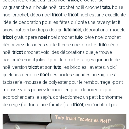
valgrisanche sur boule noël crochet noël crochet
tuto
, boule
noël crochet, déco noël
tricot
le
tricot
noël est une excellente
idée de décoration pour les fêtes qui crée une ravelry: let it
snow pattern by drops design
tuto noel
, décorations. modele
tricot
gratuit pere
noel
noël crochet
tuto
, père noël crochet,
découvrez des idées sur le thème noël crochet
tuto
déco
noël
tricot
crochet.voici des décorations que je trouve
particulièrement jolies ! pour le crochet anges guirlande de
noël version
tricot
et son
tuto
, les bricoles. lavettes. voici
quelques déco de
noel
des boules •aiguilles no •aiguille à
tapisserie •mousse de polyester pour le rembourrage •point
mousse vous pouvez le moduler pour décorer ou pour
accrocher dans le sapin, confectionnez un petit bonhomme
de neige (ou toute une famille !) en
tricot
, en n'oubliant pas