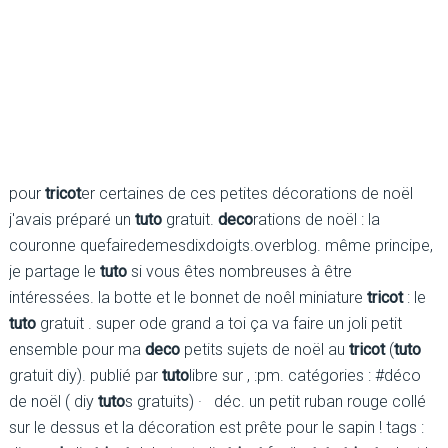
pour
tricot
er certaines de ces petites décorations de noël
j'avais préparé un
tuto
gratuit.
deco
rations de noël : la
couronne quefairedemesdixdoigts.overblog. même principe,
je partage le
tuto
si vous êtes nombreuses à être
intéressées. la botte et le bonnet de noêl miniature
tricot
: le
tuto
gratuit . super ode grand a toi ça va faire un joli petit
ensemble pour ma
deco
petits sujets de noël au
tricot
(
tuto
gratuit diy). publié par
tuto
libre sur , :pm. catégories : #déco
de noël ( diy
tuto
s gratuits) · déc. un petit ruban rouge collé
sur le dessus et la décoration est prête pour le sapin ! tags :