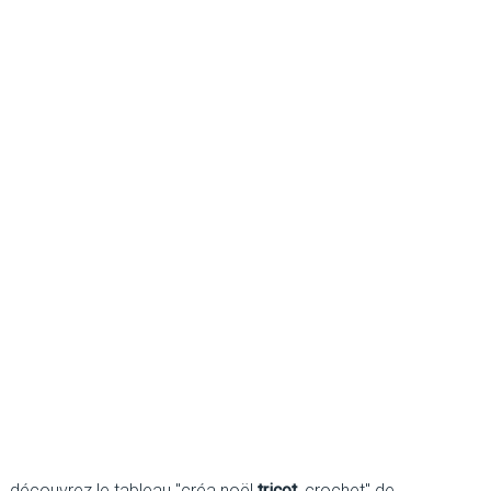
découvrez le tableau "créa noël
tricot
, crochet" de