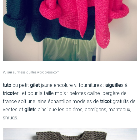
Vu sur surmesaiguilles.wordpress.com
tuto
du petit
gilet
jaune encolure v. fournitures :
aiguille
s à
tricot
er , et pour la taille mois : pelotes caline. bergère de
france soit une laine échantillon modèles de
tricot
gratuits de
vestes et
gilet
s ainsi que les boléros, cardigans, manteaux,
shrugs.