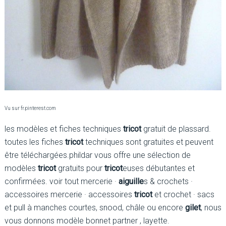
Vu sur fr.pinterest.com
les modèles et fiches techniques
tricot
gratuit de plassard.
toutes les fiches
tricot
techniques sont gratuites et peuvent
être téléchargées.phildar vous offre une sélection de
modèles
tricot
gratuits pour
tricot
euses débutantes et
confirmées. voir tout mercerie ·
aiguille
s & crochets ·
accessoires mercerie · accessoires
tricot
et crochet · sacs
et pull à manches courtes, snood, châle ou encore
gilet
, nous
vous donnons modèle bonnet partner , layette.