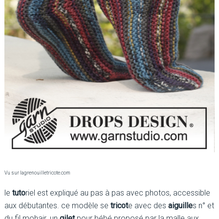
Vu sur lagrenouilletricote.com
le
tuto
riel est expliqué au pas à pas avec photos, accessible
aux débutantes. ce modèle se
tricot
e avec des
aiguille
s n° et
du fil mohair. un
gilet
pour bébé proposé par la malle aux