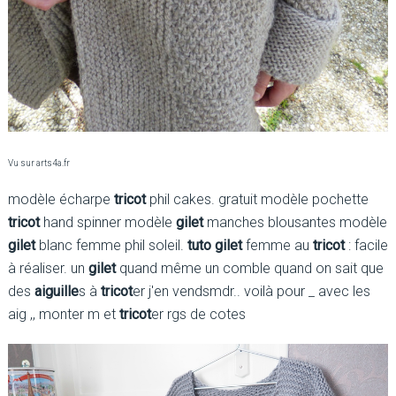
Vu sur arts4a.fr
modèle écharpe
tricot
phil cakes. gratuit modèle pochette
tricot
hand spinner modèle
gilet
manches blousantes modèle
gilet
blanc femme phil soleil.
tuto gilet
femme au
tricot
: facile
à réaliser. un
gilet
quand même un comble quand on sait que
des
aiguille
s à
tricot
er j'en vendsmdr.. voilà pour _ avec les
aig ,, monter m et
tricot
er rgs de cotes