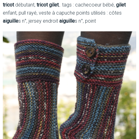
tricot
débutant,
tricot gilet
,. tags : cachecoeur bébé,
gilet
enfant, pull rayé, veste à capuche points utilisés : côtes
aiguille
s n°, jersey endroit
aiguille
s n°, point