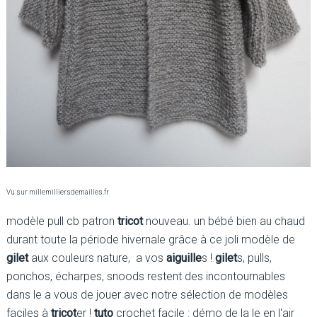
Vu sur millemilliersdemailles.fr
modèle pull cb patron
tricot
nouveau. un bébé bien au chaud
durant toute la période hivernale grâce à ce joli modèle de
gilet
aux couleurs nature, a vos
aiguille
s !
gilet
s, pulls,
ponchos, écharpes, snoods restent des incontournables
dans le a vous de jouer avec notre sélection de modèles
faciles à
tricot
er !
tuto
crochet facile : démo de la le en l'air