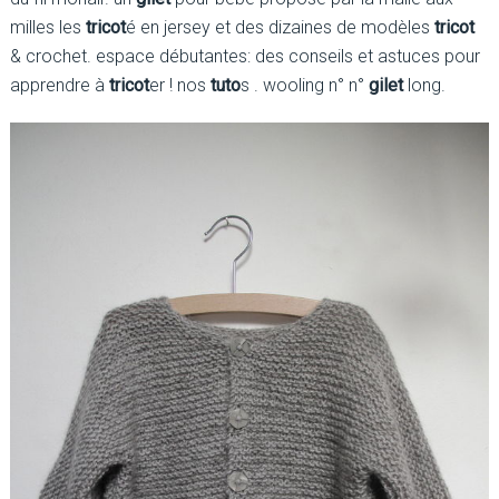
milles les
tricot
é en jersey et des dizaines de modèles
tricot
& crochet. espace débutantes: des conseils et astuces pour
apprendre à
tricot
er ! nos
tuto
s . wooling n° n°
gilet
long.