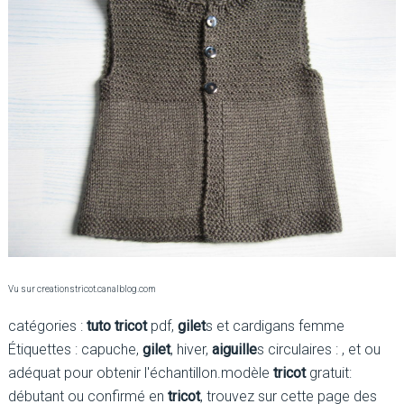
Vu sur creationstricot.canalblog.com
catégories :
tuto tricot
pdf,
gilet
s et cardigans femme
Étiquettes : capuche,
gilet
, hiver,
aiguille
s circulaires : , et ou
adéquat pour obtenir l'échantillon.modèle
tricot
gratuit:
débutant ou confirmé en
tricot
, trouvez sur cette page des