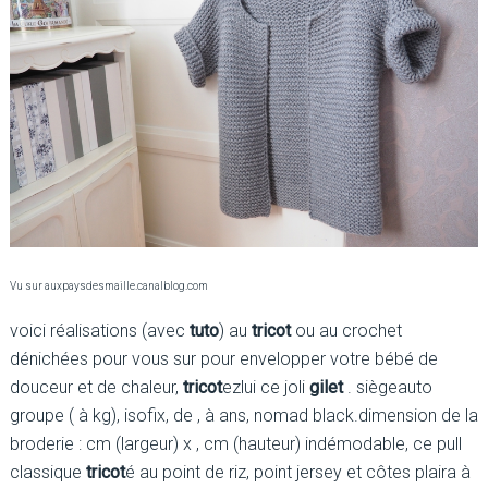
Vu sur auxpaysdesmaille.canalblog.com
voici réalisations (avec
tuto
) au
tricot
ou au crochet
dénichées pour vous sur pour envelopper votre bébé de
douceur et de chaleur,
tricot
ezlui ce joli
gilet
. siègeauto
groupe ( à kg), isofix, de , à ans, nomad black.dimension de la
broderie : cm (largeur) x , cm (hauteur) indémodable, ce pull
classique
tricot
é au point de riz, point jersey et côtes plaira à