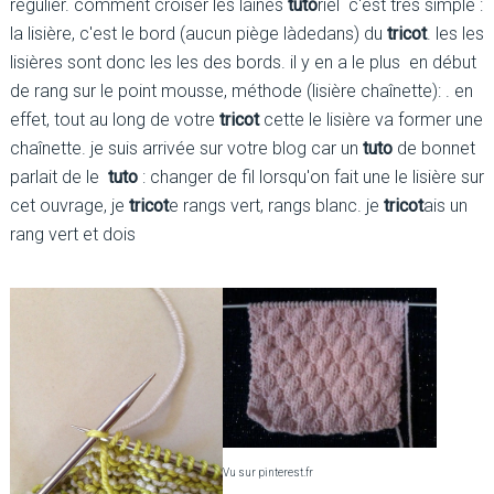
régulier. comment croiser les laines
tuto
riel c'est très simple :
la lisière, c'est le bord (aucun piège làdedans) du
tricot
. les les
lisières sont donc les les des bords. il y en a le plus en début
de rang sur le point mousse, méthode (lisière chaînette): . en
effet, tout au long de votre
tricot
cette le lisière va former une
chaînette. je suis arrivée sur votre blog car un
tuto
de bonnet
parlait de le
tuto
: changer de fil lorsqu'on fait une le lisière sur
cet ouvrage, je
tricot
e rangs vert, rangs blanc. je
tricot
ais un
rang vert et dois
Vu sur pinterest.fr