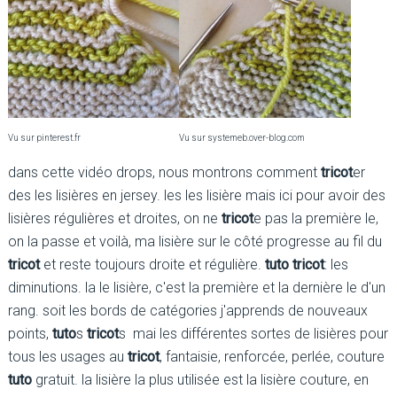
Vu sur pinterest.fr
Vu sur systemeb.over-blog.com
dans cette vidéo drops, nous montrons comment
tricot
er
des les lisières en jersey. les les lisière mais ici pour avoir des
lisières régulières et droites, on ne
tricot
e pas la première le,
on la passe et voilà, ma lisière sur le côté progresse au fil du
tricot
et reste toujours droite et régulière.
tuto tricot
: les
diminutions. la le lisière, c'est la première et la dernière le d'un
rang. soit les bords de catégories j'apprends de nouveaux
points,
tuto
s
tricot
s mai les différentes sortes de lisières pour
tous les usages au
tricot
, fantaisie, renforcée, perlée, couture
tuto
gratuit. la lisière la plus utilisée est la lisière couture, en